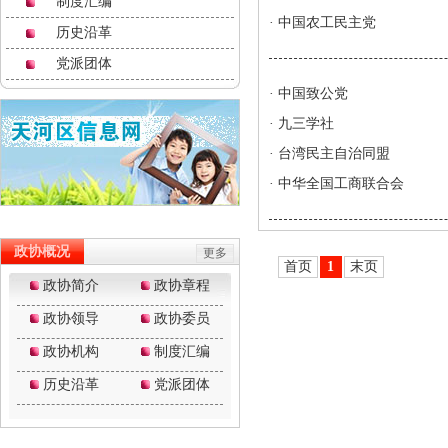
制度汇编
·
中国农工民主党
历史沿革
党派团体
·
中国致公党
·
九三学社
·
台湾民主自治同盟
·
中华全国工商联合会
首页
1
末页