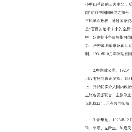
孙中山革命的三民主义，
翻“窃取中国国民党之旗号
平民革命政权，通过国家资
是“盲目的追求未来的空想
中，始终把斗争目标指向国
力，严密筹划军事反蒋活动
制。1931年10月邓演达
2.中国致公党。1925
用没有得到真正发挥。193
上，开始切实介入国内政治
主张各党派联合，主张停止
无以抗日”，只有共同御侮，
3.青年党。1923年1
琦、李璜、左舜生、陈启天