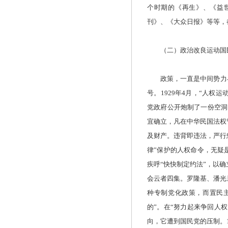
个时期的《再生》、《益
刊》、《大众日报》等等，
（二）政治改良运动国民
政策，一直是中间势力斗争
号。1929年4月，“人权
党政府公开炮制了一份空洞
宜确立，凡在中华民国法权
及财产。违背即违法，严行
律”保护的人权命令，无疑
疾呼“快快制定约法”，以
会云者四集。罗隆基、潘光
种专制党化政策，而置民主
的”。在“努力起来争回人权
向，它遭到国民党的压制。1