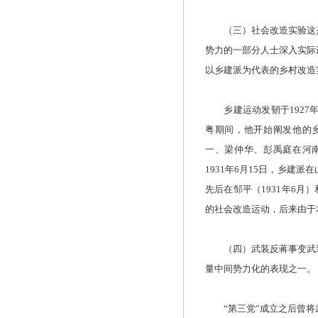
（三）社会改造实验这是
势力的一部分人士深入实际
以乡建派为代表的乡村改造
乡建运动发韧于1927年
粤期间，他开始阐发他的
一、梁仲华、彭禹庭在河
1931年6月15日，乡建
先后在邹平（1931年6月
的社会改造运动，后来由于
（四）武装反蒋事变武装
量中间势力化的表现之一。
“第三党”成立之后曾将