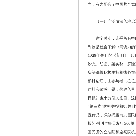
向，有力配合了中国共产党
（一）广泛而深入地启
这个时期，几乎所有中间
刊物是社会了解中间势力的
1928年创刊的《新月》
沙龙。胡适、梁实秋、罗隆
庆等都曾积极主持和热心在
部讨论后，由参与者（往往
住社会敏感问题，鞭辟入里
日报》也十分引人注目。这
“第三党”的机关报和机关
宣传品，深刻揭露南京国民
报》创刊时每天发行500
国民党的立法院和监察院机