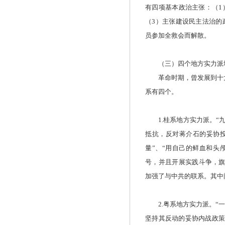
有四项基本政治主张：（1
（3）主张建设民主法治的
员参加全救会而解散。
（三）四个地方实力派地
革命时期，曾发展到十大
系有四个。
1.桂系地方实力派。“九
抵抗，反对蒋介石的妥协
量”、“用自己的鲜血和头
号，并且开展实践斗争，旗
加强了与中共的联系。其中
2.粤系地方实力派。“一
坚持其反动的妥协内战政策，