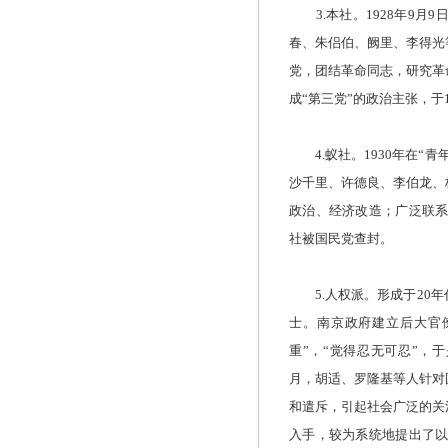
3.本社。1928年9月
春、朱侣伯、阙里、李得光
党，团结革命同志，研究革
成“第三党”的政治主张，于
4.蚁社。1930年在“
沙千里、许德良、李伯龙、
政治、经济改造；广泛联系
社被国民党查封。
5.人权派。形成于20年
士。南京政府建立后大官
重”，“觉得忍无可忍”，
月，胡适、罗隆基等人针对
和遣斥，引起社会广泛的关
入手，较为系统地提出了以