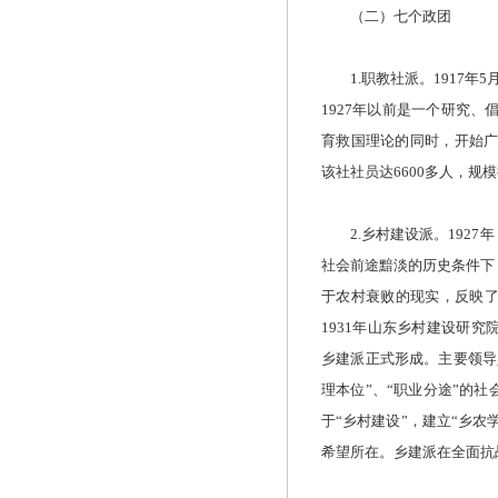
（二）七个政团
1.职教社派。1917年
1927年以前是一个研究、
育救国理论的同时，开始广
该社社员达6600多人，规
2.乡村建设派。1927
社会前途黯淡的历史条件下
于农村衰败的现实，反映
1931年山东乡村建设研
乡建派正式形成。主要领导
理本位”、“职业分途”的
于“乡村建设”，建立“乡农
希望所在。乡建派在全面抗