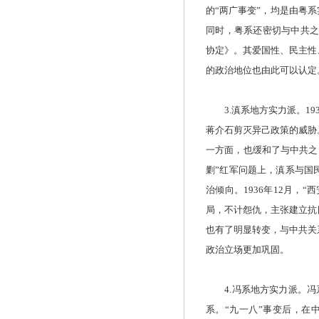
的“两广事变”，均是由粤系
同时，粤系还密切与中共之
协定》。其爱国性、民主性
的政治地位也由此可以认定
3.滇系地方实力派。19
蒋介石剪灭异己政策的威胁
一方面，也缓和了与中共之
剿”红军问题上，滇系与国
治倾向。1936年12月，
局，不计怨仇，主张建立抗
也有了明显转变，与中共关
政治立场更加巩固。
4.冯系地方实力派。冯系
系。“九一八”事变后，在