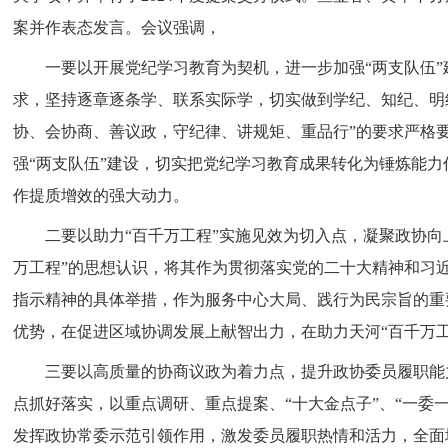
案并作表态发言。会议强调，
一要以开展党纪学习教育为契机，进一步加强“两支队伍
求，坚持逐章逐条学、联系实际学，切实做到学纪、知纪、明
协、会协商、善议政，守纪律、讲规矩、重品行”的要求严格
强“两支队伍”建设，切实把党纪学习教育成果转化为锤炼能
作提质增效的强大动力。
二要以助力“百千万工程”实施见效为切入点，凝聚政协向
万工程”的思想认识，将其作为贯彻落实党的二十大精神和习
指示精神的具体举措，作为服务中心大局、践行为民宗旨的重
优势，在促进区域协调发展上献智出力，在助力天河“百千万
三要以高质量的协商议政为着力点，提升政协委员履职能
点抓好落实，以重点调研、重点提案、“十大金点子”、“一委
发挥政协常委示范引领作用，激发委员履职热情和活力，全面